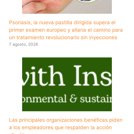
Psoriasis, la nueva pastilla dirigida supera el
primer examen europeo y allana el camino para
un tratamiento revolucionario sin inyecciones
7 agosto, 2026
Las principales organizaciones benéficas piden
a los empleadores que respalden la acción