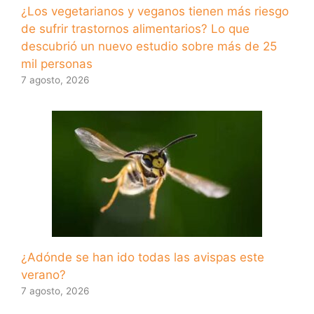
¿Los vegetarianos y veganos tienen más riesgo
de sufrir trastornos alimentarios? Lo que
descubrió un nuevo estudio sobre más de 25
mil personas
7 agosto, 2026
¿Adónde se han ido todas las avispas este
verano?
7 agosto, 2026