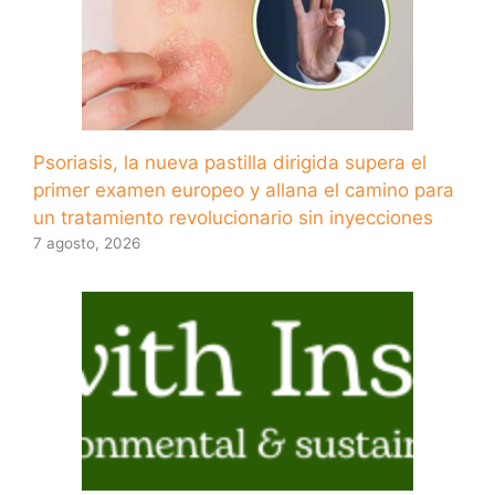
Psoriasis, la nueva pastilla dirigida supera el
primer examen europeo y allana el camino para
un tratamiento revolucionario sin inyecciones
7 agosto, 2026