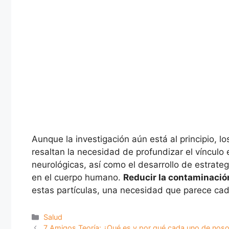
Aunque la investigación aún está al principio, 
resaltan la necesidad de profundizar el vínculo
neurológicas, así como el desarrollo de estrate
en el cuerpo humano.
Reducir la contaminació
estas partículas, una necesidad que parece ca
Categorías
Salud
7 Amigos Teoría: ¿Qué es y por qué cada uno de noso