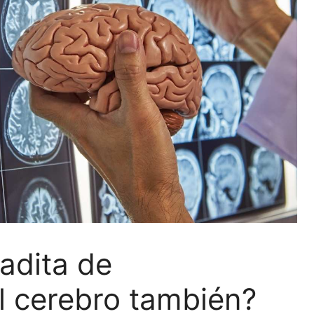
adita de
el cerebro también?