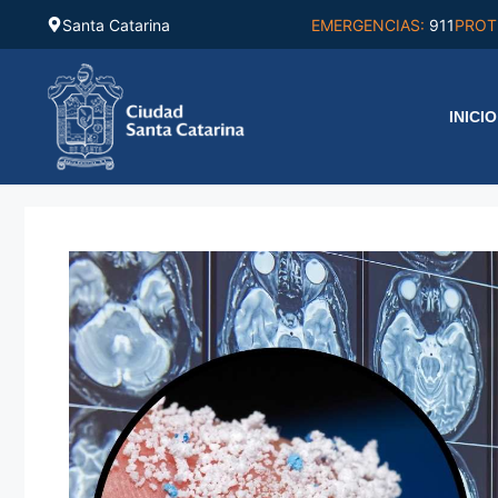
Saltar
Santa Catarina
EMERGENCIAS:
911
PROT
al
contenido
INICIO