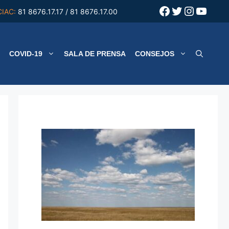
Facebook
Twitter
Instagr
YouT
CIAC:
81 8676.17.17 / 81 8676.17.00
COVID-19
SALA DE PRENSA
CONSEJOS