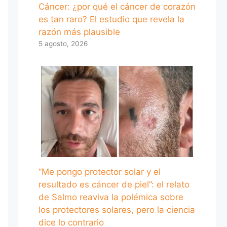
Cáncer: ¿por qué el cáncer de corazón
es tan raro? El estudio que revela la
razón más plausible
5 agosto, 2026
“Me pongo protector solar y el
resultado es cáncer de piel”: el relato
de Salmo reaviva la polémica sobre
los protectores solares, pero la ciencia
dice lo contrario