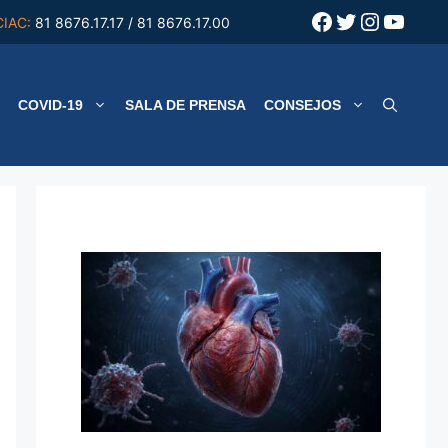
Facebook
Twitter
Instagr
YouT
CIAC:
81 8676.17.17 / 81 8676.17.00
COVID-19
SALA DE PRENSA
CONSEJOS