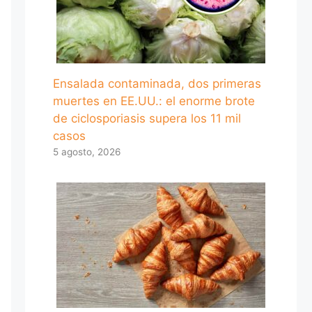
Ensalada contaminada, dos primeras
muertes en EE.UU.: el enorme brote
de ciclosporiasis supera los 11 mil
casos
5 agosto, 2026