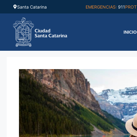
Saltar
Santa Catarina
EMERGENCIAS:
911
PROT
al
contenido
INICIO