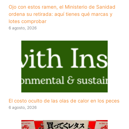
Ojo con estos ramen, el Ministerio de Sanidad
ordena su retirada: aquí tienes qué marcas y
lotes comprobar
6 agosto, 2026
El costo oculto de las olas de calor en los peces
6 agosto, 2026