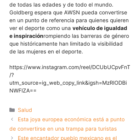
de todas las edades y de todo el mundo.
Goldberg espera que AWSN pueda convertirse
en un punto de referencia para quienes quieren
ver el deporte como una
vehículo de igualdad
e inspiración
rompiendo las barreras de género
que históricamente han limitado la visibilidad
de las mujeres en el deporte.
https://www.instagram.com/reel/DCUbUCpvFnT
/?
utm_source=ig_web_copy_link&igsh=MzRlODBi
NWFlZA==
Categorías
Salud
Esta joya europea económica está a punto
de convertirse en una trampa para turistas
Este encantador pueblo mexicano es el