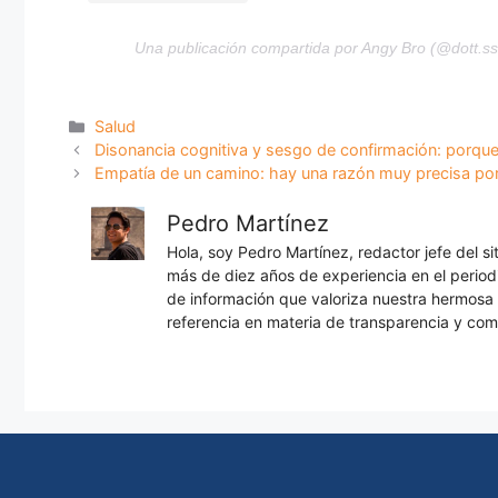
Una publicación compartida por Angy Bro (@dott.s
Categorías
Salud
Disonancia cognitiva y sesgo de confirmación: porque
Empatía de un camino: hay una razón muy precisa por
Pedro Martínez
Hola, soy Pedro Martínez, redactor jefe del s
más de diez años de experiencia en el periodi
de información que valoriza nuestra hermos
referencia en materia de transparencia y com