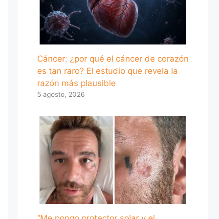
Cáncer: ¿por qué el cáncer de corazón
es tan raro? El estudio que revela la
razón más plausible
5 agosto, 2026
“Me pongo protector solar y el