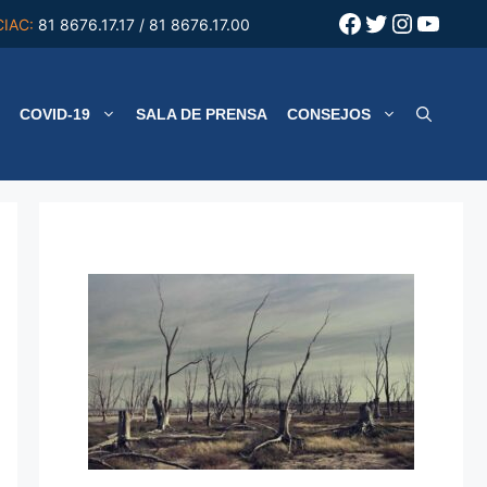
Facebook
Twitter
Instagr
YouT
CIAC:
81 8676.17.17 / 81 8676.17.00
COVID-19
SALA DE PRENSA
CONSEJOS