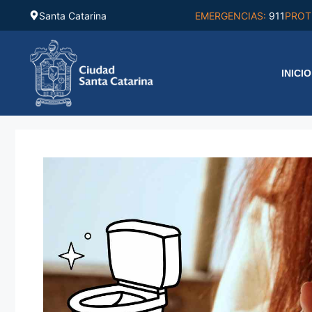
Saltar
Santa Catarina
EMERGENCIAS:
911
PROT
al
contenido
INICIO