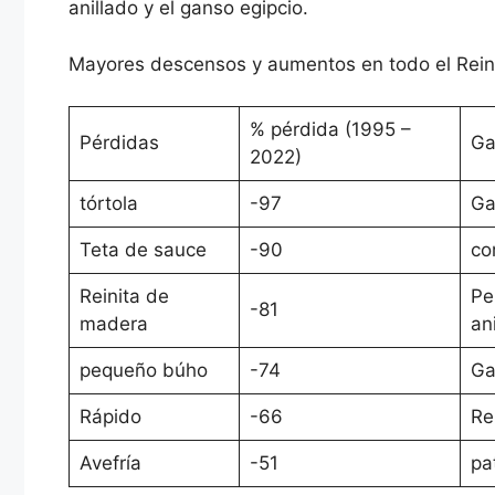
anillado y el ganso egipcio.
Mayores descensos y aumentos en todo el Rein
% pérdida (1995 –
Pérdidas
Ga
2022)
tórtola
-97
Ga
Teta de sauce
-90
co
Reinita de
Pe
-81
madera
an
pequeño búho
-74
Ga
Rápido
-66
Re
Avefría
-51
pa