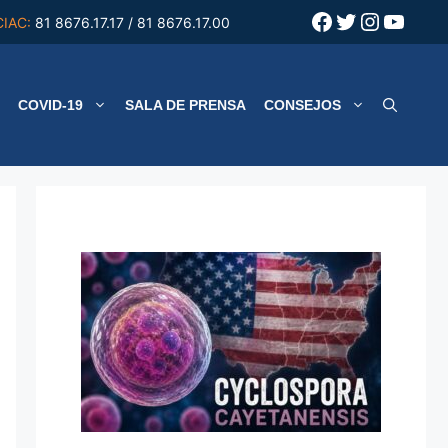
Facebook
Twitter
Instagr
YouT
CIAC:
81 8676.17.17 / 81 8676.17.00
COVID-19
SALA DE PRENSA
CONSEJOS