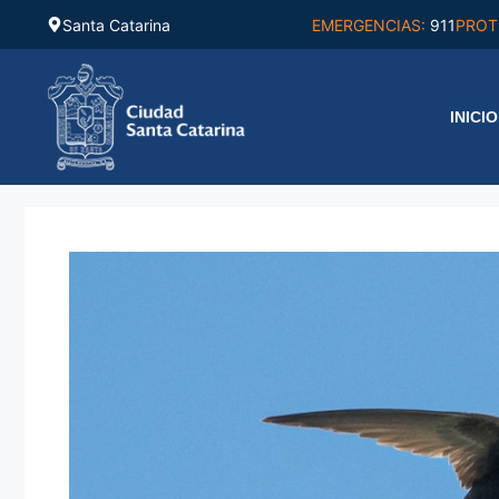
Saltar
Santa Catarina
EMERGENCIAS:
911
PROT
al
contenido
INICIO