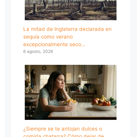
La mitad de Inglaterra declarada en
sequía como verano
excepcionalmente seco…
6 agosto, 2026
¿Siempre se te antojan dulces o
comida chatarra? Cómo dejar de