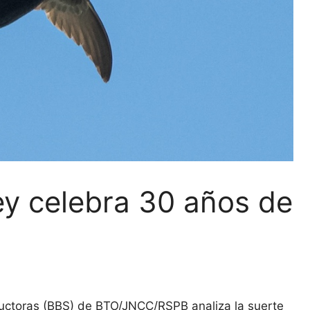
ey celebra 30 años de
ductoras (BBS) de BTO/JNCC/RSPB analiza la suerte