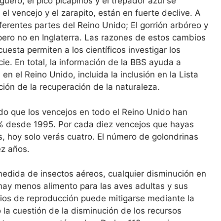
guero, el pico picapinos y el trepador azul se
 vencejo y el zarapito, están en fuerte declive. A
ferentes partes del Reino Unido; El gorrión arbóreo y
pero no en Inglaterra. Las razones de estos cambios
uesta permiten a los científicos investigar los
e. En total, la información de la BBS ayuda a
n el Reino Unido, incluida la inclusión en la Lista
ición de la recuperación de la naturaleza.
do que los vencejos en todo el Reino Unido han
6% desde 1995. Por cada diez vencejos que hayas
s, hoy solo verás cuatro. El número de golondrinas
ez años.
dida de insectos aéreos, cualquier disminución en
hay menos alimento para las aves adultas y sus
itios de reproducción puede mitigarse mediante la
ro la cuestión de la disminución de los recursos