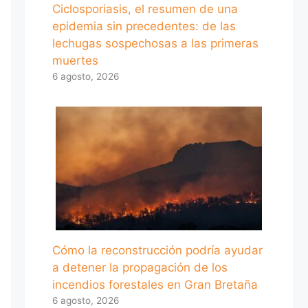
Ciclosporiasis, el resumen de una
epidemia sin precedentes: de las
lechugas sospechosas a las primeras
muertes
6 agosto, 2026
Cómo la reconstrucción podría ayudar
a detener la propagación de los
incendios forestales en Gran Bretaña
6 agosto, 2026