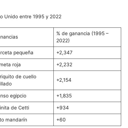
o Unido entre 1995 y 2022
% de ganancia (1995 –
nancias
2022)
rceta pequeña
+2,347
meta roja
+2,232
riquito de cuello
+2,154
illado
nso egipcio
+1,835
inita de Cetti
+934
to mandarín
+60