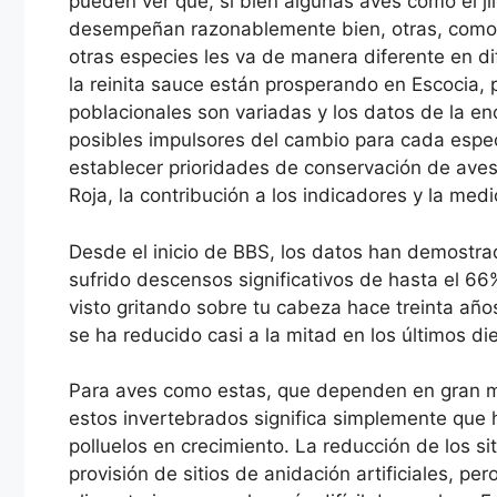
pueden ver que, si bien algunas aves como el jil
desempeñan razonablemente bien, otras, como el
otras especies les va de manera diferente en di
la reinita sauce están prosperando en Escocia, 
poblacionales son variadas y los datos de la enc
posibles impulsores del cambio para cada especi
establecer prioridades de conservación de aves e
Roja, la contribución a los indicadores y la med
Desde el inicio de BBS, los datos han demostra
sufrido descensos significativos de hasta el 6
visto gritando sobre tu cabeza hace treinta año
se ha reducido casi a la mitad en los últimos di
Para aves como estas, que dependen en gran me
estos invertebrados significa simplemente que 
polluelos en crecimiento. La reducción de los s
provisión de sitios de anidación artificiales, pe