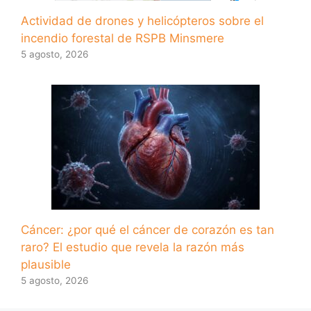
Actividad de drones y helicópteros sobre el
incendio forestal de RSPB Minsmere
5 agosto, 2026
Cáncer: ¿por qué el cáncer de corazón es tan
raro? El estudio que revela la razón más
plausible
5 agosto, 2026