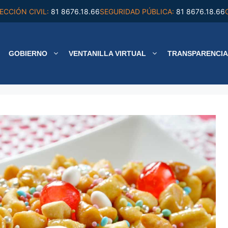
ECCIÓN CIVIL:
81 8676.18.66
SEGURIDAD PÚBLICA:
81 8676.18.66
GOBIERNO
VENTANILLA VIRTUAL
TRANSPARENCIA