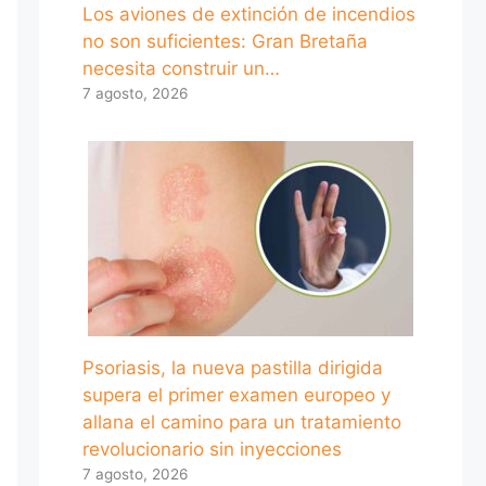
Los aviones de extinción de incendios
no son suficientes: Gran Bretaña
necesita construir un…
7 agosto, 2026
Psoriasis, la nueva pastilla dirigida
supera el primer examen europeo y
allana el camino para un tratamiento
revolucionario sin inyecciones
7 agosto, 2026