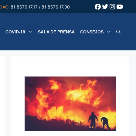
Facebook
Twitter
Instagr
YouT
CIAC:
81 8676.17.17 / 81 8676.17.00
COVID-19
SALA DE PRENSA
CONSEJOS