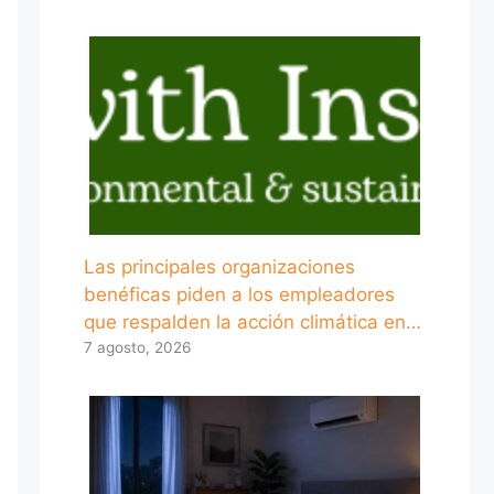
Las principales organizaciones
benéficas piden a los empleadores
que respalden la acción climática en…
7 agosto, 2026