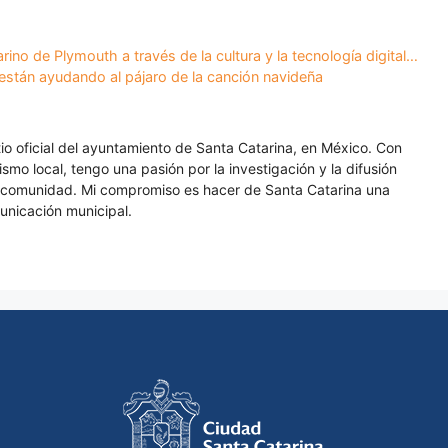
rino de Plymouth a través de la cultura y la tecnología digital…
s están ayudando al pájaro de la canción navideña
itio oficial del ayuntamiento de Santa Catarina, en México. Con
smo local, tengo una pasión por la investigación y la difusión
a comunidad. Mi compromiso es hacer de Santa Catarina una
unicación municipal.