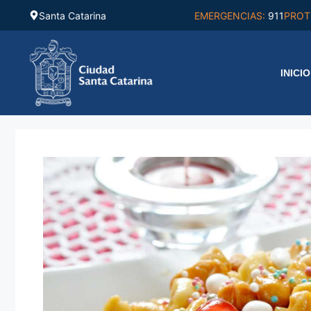
Saltar
Santa Catarina
EMERGENCIAS:
911
PROT
al
contenido
INICIO