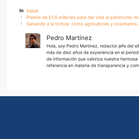
Categorías
Salud
Premio de £1,6 millones para dar vida al patrimonio ma
Salvando a la tórtola: cómo agricultores y voluntario
Pedro Martínez
Hola, soy Pedro Martínez, redactor jefe del s
más de diez años de experiencia en el periodi
de información que valoriza nuestra hermos
referencia en materia de transparencia y com