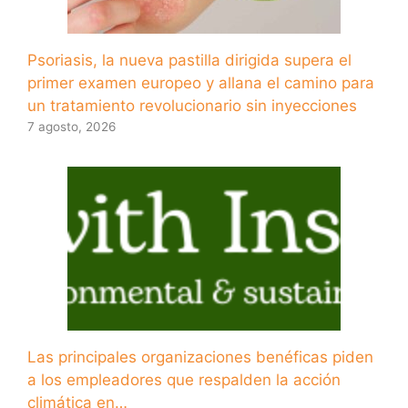
Psoriasis, la nueva pastilla dirigida supera el
primer examen europeo y allana el camino para
un tratamiento revolucionario sin inyecciones
7 agosto, 2026
Las principales organizaciones benéficas piden
a los empleadores que respalden la acción
climática en…