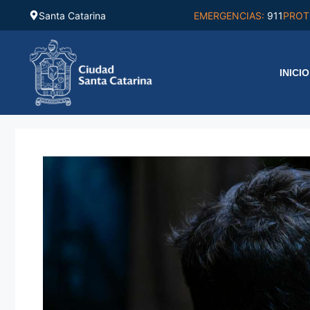
Saltar
Santa Catarina
EMERGENCIAS:
911
PROT
al
contenido
INICIO