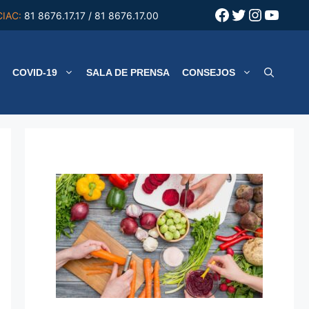
Facebook
Twitter
Instagr
YouT
CIAC:
81 8676.17.17 / 81 8676.17.00
COVID-19
SALA DE PRENSA
CONSEJOS