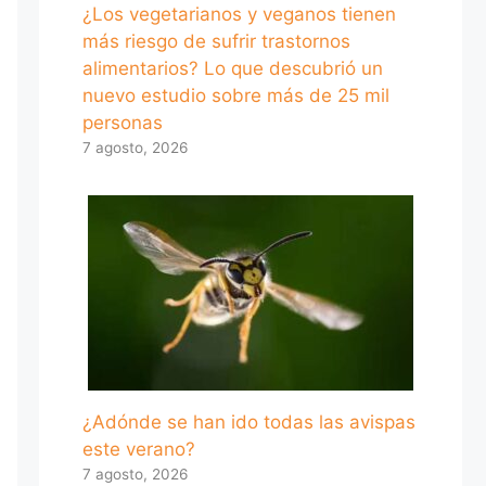
¿Los vegetarianos y veganos tienen
más riesgo de sufrir trastornos
alimentarios? Lo que descubrió un
nuevo estudio sobre más de 25 mil
personas
7 agosto, 2026
¿Adónde se han ido todas las avispas
este verano?
7 agosto, 2026