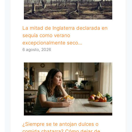
La mitad de Inglaterra declarada en
sequía como verano
excepcionalmente seco…
6 agosto, 2026
¿Siempre se te antojan dulces o
comida chatarra? Cómo dejar de