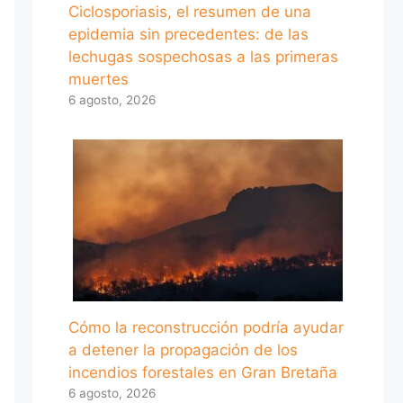
Ciclosporiasis, el resumen de una
epidemia sin precedentes: de las
lechugas sospechosas a las primeras
muertes
6 agosto, 2026
Cómo la reconstrucción podría ayudar
a detener la propagación de los
incendios forestales en Gran Bretaña
6 agosto, 2026