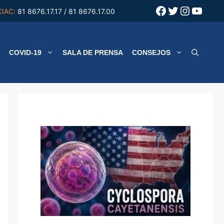
Facebook
Twitter
Instagr
YouT
CIAC:
81 8676.17.17 / 81 8676.17.00
COVID-19
SALA DE PRENSA
CONSEJOS