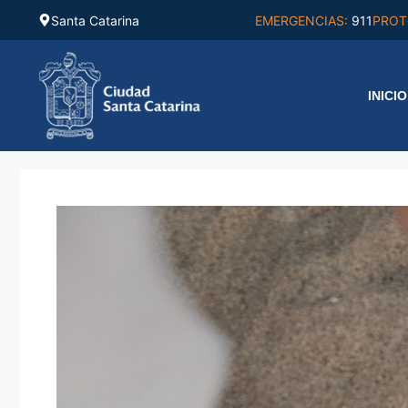
Saltar
Santa Catarina
EMERGENCIAS:
911
PROT
al
contenido
INICIO