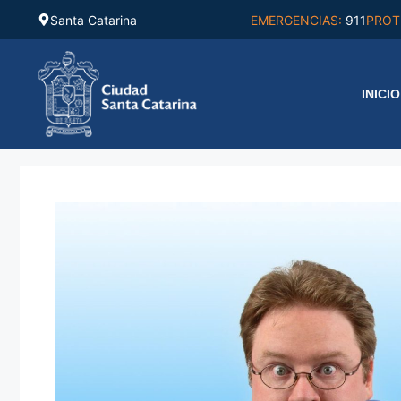
Saltar
Santa Catarina
EMERGENCIAS:
911
PROT
al
contenido
INICIO