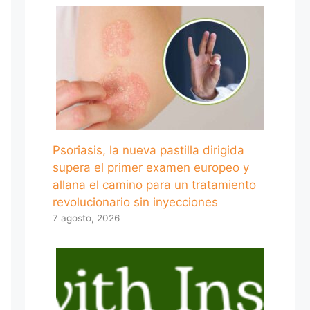
Psoriasis, la nueva pastilla dirigida
supera el primer examen europeo y
allana el camino para un tratamiento
revolucionario sin inyecciones
7 agosto, 2026