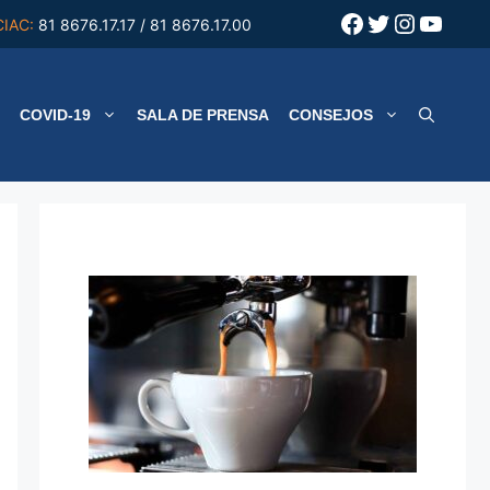
Facebook
Twitter
Instagr
YouT
CIAC:
81 8676.17.17 / 81 8676.17.00
COVID-19
SALA DE PRENSA
CONSEJOS