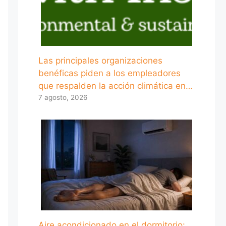
Las principales organizaciones
benéficas piden a los empleadores
que respalden la acción climática en…
7 agosto, 2026
Aire acondicionado en el dormitorio: