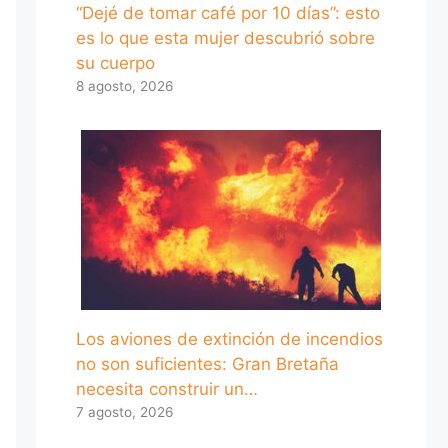
“Dejé de tomar café por 10 días”: esto
es lo que esta mujer descubrió sobre
su cuerpo
8 agosto, 2026
Los aviones de extinción de incendios
no son suficientes: Gran Bretaña
necesita construir un…
7 agosto, 2026