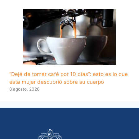
“Dejé de tomar café por 10 días”: esto es lo que
esta mujer descubrió sobre su cuerpo
8 agosto, 2026