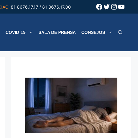
Facebook
Twitter
Instagr
YouT
CIAC:
81 8676.17.17 / 81 8676.17.00
COVID-19
SALA DE PRENSA
CONSEJOS