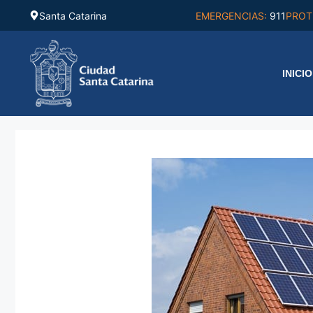
Saltar
Santa Catarina
EMERGENCIAS:
911
PROT
al
contenido
INICIO