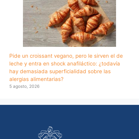
Pide un croissant vegano, pero le sirven el de
leche y entra en shock anafiláctico: ¿todavía
hay demasiada superficialidad sobre las
alergias alimentarias?
5 agosto, 2026