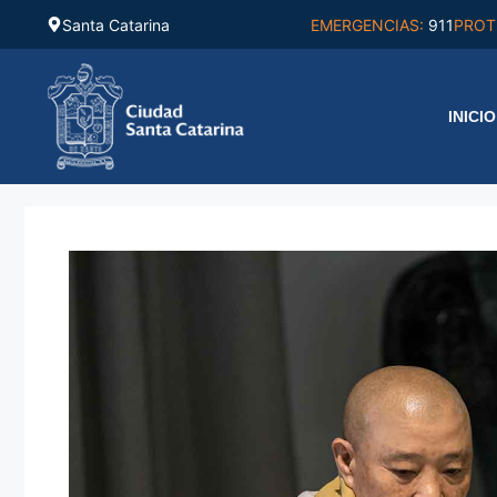
Saltar
Santa Catarina
EMERGENCIAS:
911
PROT
al
contenido
INICIO