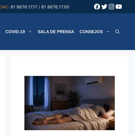
Facebook
Twitter
Instagr
YouT
CIAC:
81 8676.17.17 / 81 8676.17.00
COVID-19
SALA DE PRENSA
CONSEJOS