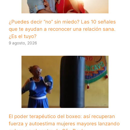
¿Puedes decir “no” sin miedo? Las 10 señales
que te ayudan a reconocer una relación sana.
¿Es el tuyo?
9 agosto, 2026
El poder terapéutico del boxeo: así recuperan
fuerza y ​​autoestima mujeres mayores lanzando