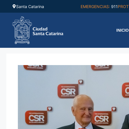
Saltar
Santa Catarina
EMERGENCIAS:
911
PROT
al
contenido
INICIO