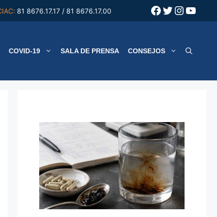
Facebook
Twitter
Instagr
YouT
CIAC:
81 8676.17.17 / 81 8676.17.00
COVID-19
SALA DE PRENSA
CONSEJOS