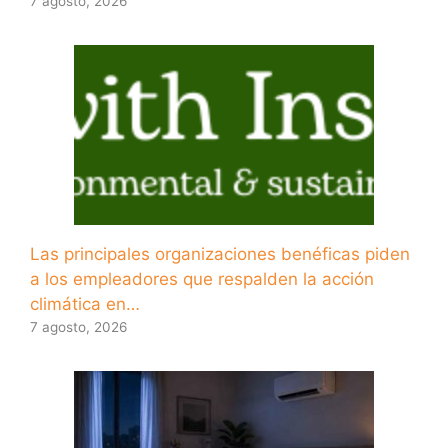
7 agosto, 2026
Las principales organizaciones benéficas piden
a los empleadores que respalden la acción
climática en…
7 agosto, 2026