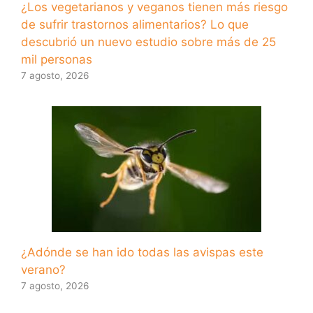
¿Los vegetarianos y veganos tienen más riesgo
de sufrir trastornos alimentarios? Lo que
descubrió un nuevo estudio sobre más de 25
mil personas
7 agosto, 2026
¿Adónde se han ido todas las avispas este
verano?
7 agosto, 2026