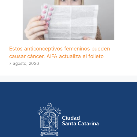
Estos anticonceptivos femeninos pueden
causar cáncer, AIFA actualiza el folleto
7 agosto, 2026