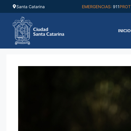
Saltar
Santa Catarina
EMERGENCIAS:
911
PROT
al
contenido
INICIO