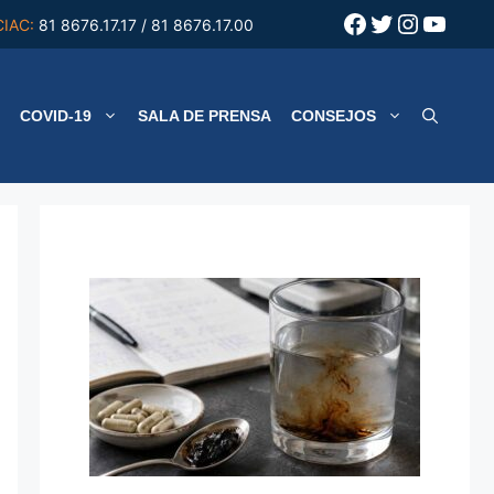
Facebook
Twitter
Instagr
YouT
CIAC:
81 8676.17.17 / 81 8676.17.00
COVID-19
SALA DE PRENSA
CONSEJOS