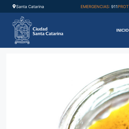
Saltar
Santa Catarina
EMERGENCIAS:
911
PROT
al
contenido
INICIO