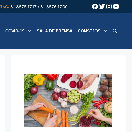
Facebook
Twitter
Instagr
YouT
CIAC:
81 8676.17.17 / 81 8676.17.00
COVID-19
SALA DE PRENSA
CONSEJOS