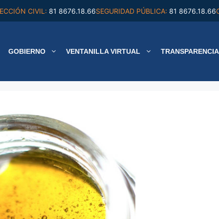
ECCIÓN CIVIL:
81 8676.18.66
SEGURIDAD PÚBLICA:
81 8676.18.66
GOBIERNO
VENTANILLA VIRTUAL
TRANSPARENCIA