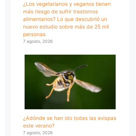
¿Los vegetarianos y veganos tienen
más riesgo de sufrir trastornos
alimentarios? Lo que descubrió un
nuevo estudio sobre más de 25 mil
personas
7 agosto, 2026
¿Adónde se han ido todas las avispas
este verano?
7 agosto, 2026