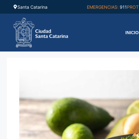
Saltar
Santa Catarina
EMERGENCIAS:
911
PROT
al
contenido
INICIO