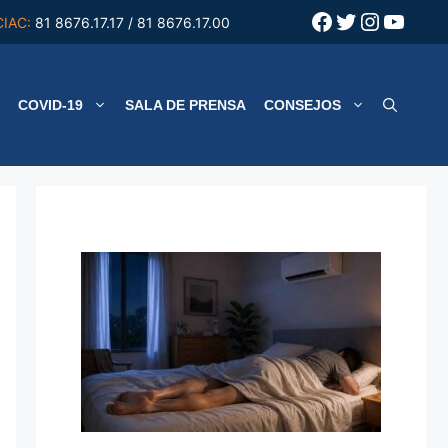
Facebook
Twitter
Instagr
YouT
CIAC:
81 8676.17.17 / 81 8676.17.00
COVID-19
SALA DE PRENSA
CONSEJOS