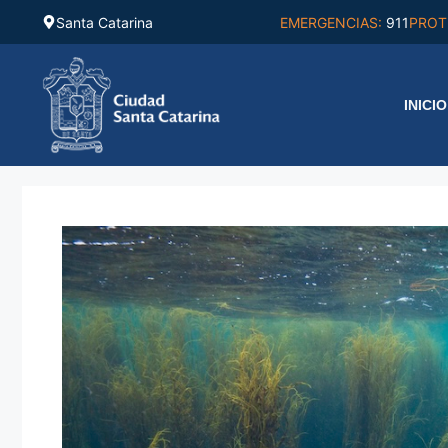
Saltar
Santa Catarina
EMERGENCIAS:
911
PROT
al
contenido
INICIO