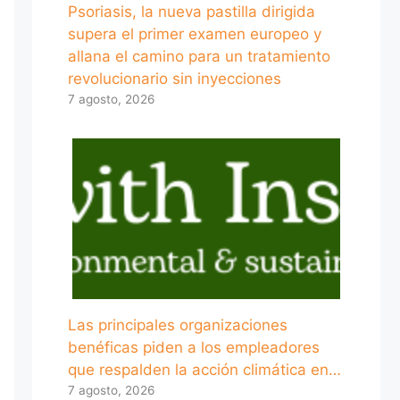
Psoriasis, la nueva pastilla dirigida
supera el primer examen europeo y
allana el camino para un tratamiento
revolucionario sin inyecciones
7 agosto, 2026
Las principales organizaciones
benéficas piden a los empleadores
que respalden la acción climática en…
7 agosto, 2026