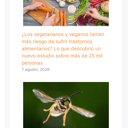
¿Los vegetarianos y veganos tienen
más riesgo de sufrir trastornos
alimentarios? Lo que descubrió un
nuevo estudio sobre más de 25 mil
personas
7 agosto, 2026