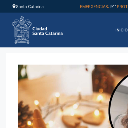
Saltar
Santa Catarina
EMERGENCIAS:
911
PROT
al
contenido
INICIO