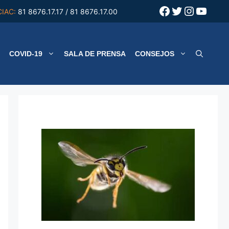
Facebook
Twitter
Instagr
YouT
CIAC:
81 8676.17.17 / 81 8676.17.00
COVID-19
SALA DE PRENSA
CONSEJOS