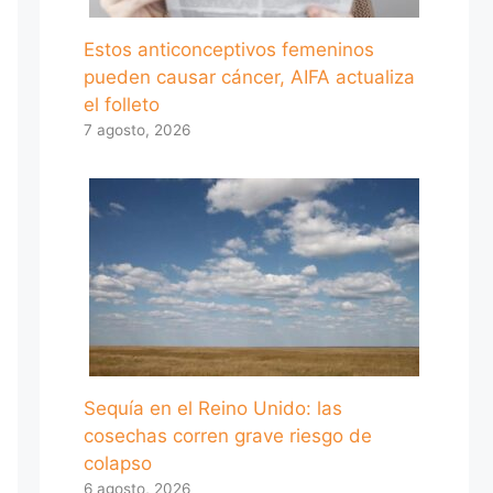
Estos anticonceptivos femeninos
pueden causar cáncer, AIFA actualiza
el folleto
7 agosto, 2026
Sequía en el Reino Unido: las
cosechas corren grave riesgo de
colapso
6 agosto, 2026