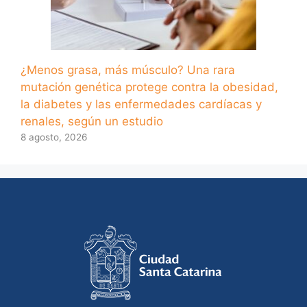
¿Menos grasa, más músculo? Una rara
mutación genética protege contra la obesidad,
la diabetes y las enfermedades cardíacas y
renales, según un estudio
8 agosto, 2026