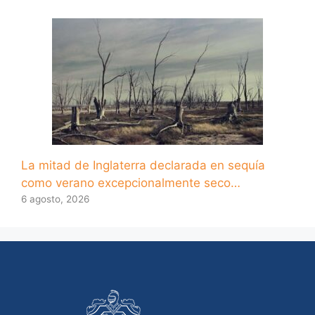
La mitad de Inglaterra declarada en sequía
como verano excepcionalmente seco…
6 agosto, 2026