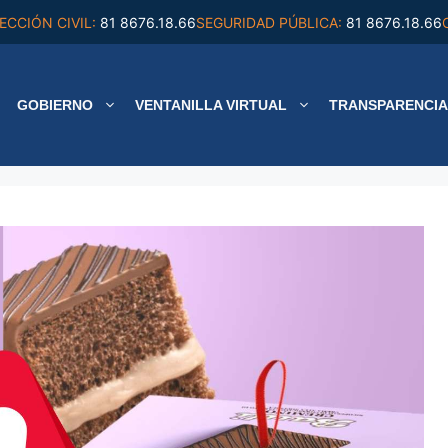
ECCIÓN CIVIL:
81 8676.18.66
SEGURIDAD PÚBLICA:
81 8676.18.66
GOBIERNO
VENTANILLA VIRTUAL
TRANSPARENCIA