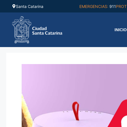
Saltar
Santa Catarina
EMERGENCIAS:
911
PROT
al
contenido
INICIO