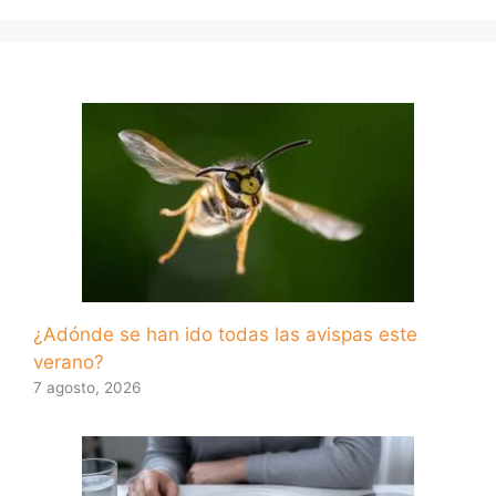
¿Adónde se han ido todas las avispas este
verano?
7 agosto, 2026