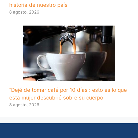
historia de nuestro país
8 agosto, 2026
“Dejé de tomar café por 10 días”: esto es lo que
esta mujer descubrió sobre su cuerpo
8 agosto, 2026