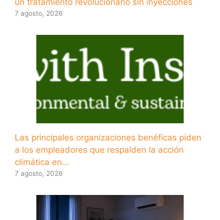
un tratamiento revolucionario sin inyecciones
7 agosto, 2026
Las principales organizaciones benéficas piden
a los empleadores que respalden la acción
climática en…
7 agosto, 2026