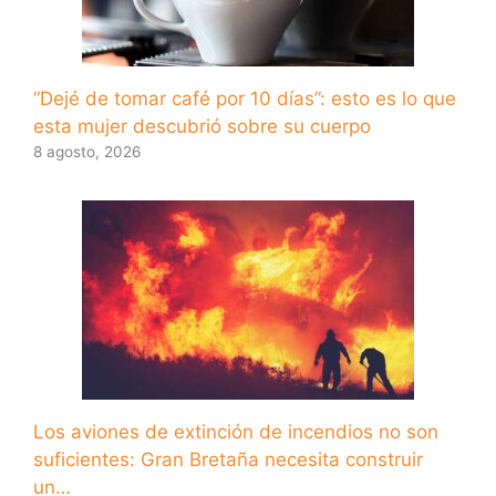
“Dejé de tomar café por 10 días”: esto es lo que
esta mujer descubrió sobre su cuerpo
8 agosto, 2026
Los aviones de extinción de incendios no son
suficientes: Gran Bretaña necesita construir
un…