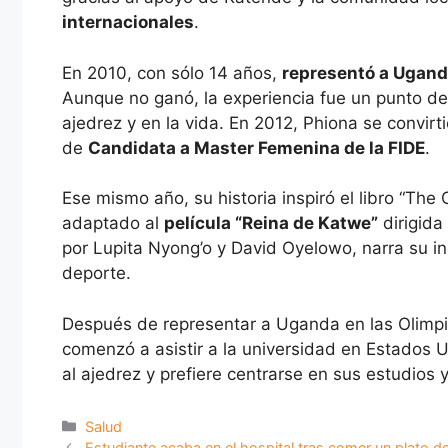
internacionales
.
En 2010, con sólo 14 años,
representó a Ugand
Aunque no ganó, la experiencia fue un punto de 
ajedrez y en la vida. En 2012, Phiona se convirt
de
Candidata a Master Femenina de la FIDE
.
Ese mismo año, su historia inspiró el libro “The
adaptado al
película “Reina de Katwe”
dirigida
por Lupita Nyong’o y David Oyelowo, narra su in
deporte.
Después de representar a Uganda en las Olimp
comenzó a asistir a la universidad en Estados 
al ajedrez y prefiere centrarse en sus estudios 
Categorías
Salud
Estudiante acaba en el hospital tras comer un plato d