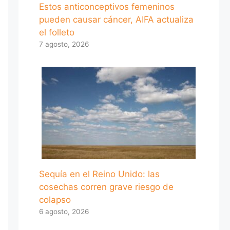
Estos anticonceptivos femeninos
pueden causar cáncer, AIFA actualiza
el folleto
7 agosto, 2026
Sequía en el Reino Unido: las
cosechas corren grave riesgo de
colapso
6 agosto, 2026