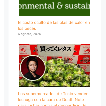
El costo oculto de las olas de calor en
los peces
6 agosto, 2026
Los supermercados de Tokio venden
lechuga con la cara de Death Note
para luchar contra el desperdicio de