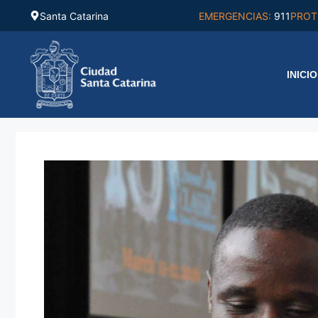
Saltar
Santa Catarina
EMERGENCIAS:
911
PROT
al
contenido
INICIO