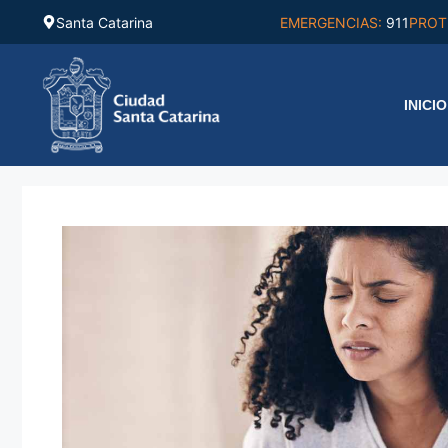
Saltar
Santa Catarina
EMERGENCIAS:
911
PROT
al
contenido
INICIO