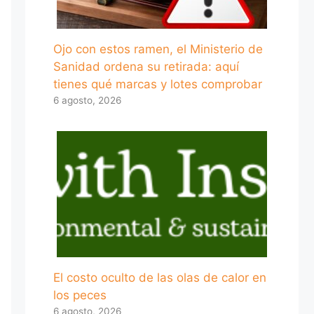
Ojo con estos ramen, el Ministerio de
Sanidad ordena su retirada: aquí
tienes qué marcas y lotes comprobar
6 agosto, 2026
El costo oculto de las olas de calor en
los peces
6 agosto, 2026