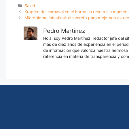
Categorías
Salud
Krapfen del carnaval en el horno: la receta sin mantequ
Microbioma intestinal: el secreto para mejorarlo es re
Pedro Martínez
Hola, soy Pedro Martínez, redactor jefe del s
más de diez años de experiencia en el periodi
de información que valoriza nuestra hermos
referencia en materia de transparencia y com