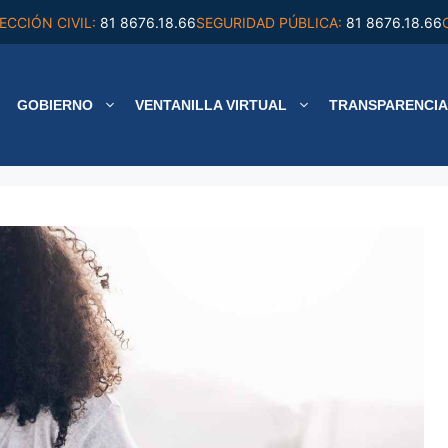
ECCIÓN CIVIL:
81 8676.18.66
SEGURIDAD PÚBLICA:
81 8676.18.66
GOBIERNO
VENTANILLA VIRTUAL
TRANSPARENCIA