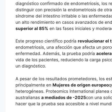
diagnóstico confirmado de endometriosis, los 
distinguir con precisión la endometriosis de ot
síndrome del intestino irritable o las enfermed
un alto rendimiento en casos avanzados de end
superior al 85%
en las fases iniciales y moder
Este progreso científico podría
revolucionar el 
endometriosis, una afección que afecta un porce
enfermedad. Además, la prueba podría
acelera
vida de los pacientes, reduciendo la carga psic
un diagnóstico.
A pesar de los resultados prometedores, los es
principalmente en
Mujeres de origen europeo
q
heterogéneas. Proteomics International planea 
australianas
a mediados de -2025
con una soli
hacer que la prueba sea accesible a nivel mundi