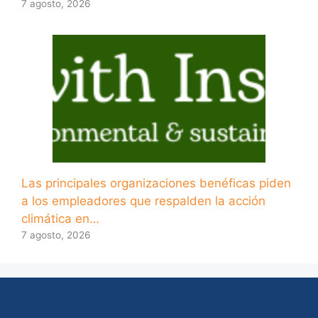
7 agosto, 2026
Las principales organizaciones benéficas piden
a los empleadores que respalden la acción
climática en…
7 agosto, 2026