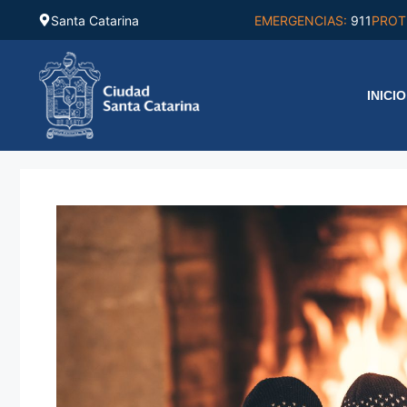
Saltar
Santa Catarina
EMERGENCIAS:
911
PROT
al
contenido
INICIO