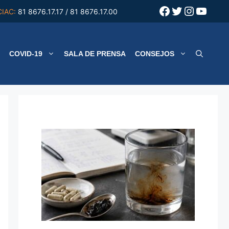
Facebook
Twitter
Instagr
YouT
CIAC:
81 8676.17.17 / 81 8676.17.00
COVID-19
SALA DE PRENSA
CONSEJOS