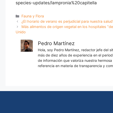
species-updates/lampronia%20capitella
Categorías
Fauna y Flora
¿El horario de verano es perjudicial para nuestra salu
Más alimentos de origen vegetal en los hospitales “de
Unido
Pedro Martínez
Hola, soy Pedro Martínez, redactor jefe del s
más de diez años de experiencia en el periodi
de información que valoriza nuestra hermos
referencia en materia de transparencia y com