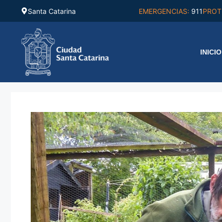
Saltar
Santa Catarina
EMERGENCIAS:
911
PROT
al
contenido
INICIO