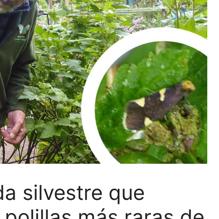
a silvestre que
polillas más raras de