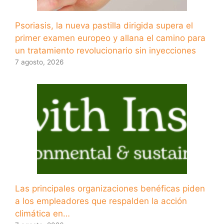
Psoriasis, la nueva pastilla dirigida supera el
primer examen europeo y allana el camino para
un tratamiento revolucionario sin inyecciones
7 agosto, 2026
Las principales organizaciones benéficas piden
a los empleadores que respalden la acción
climática en…