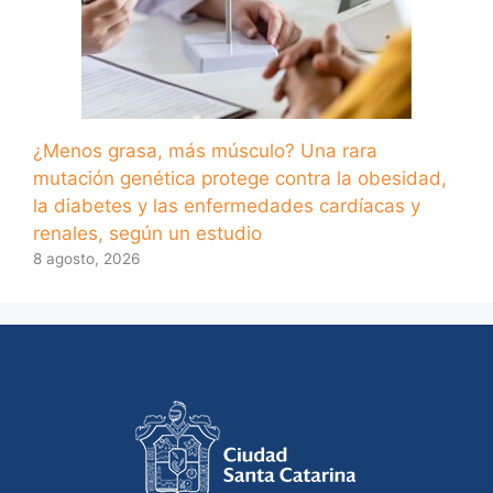
¿Menos grasa, más músculo? Una rara
mutación genética protege contra la obesidad,
la diabetes y las enfermedades cardíacas y
renales, según un estudio
8 agosto, 2026