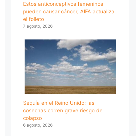
Estos anticonceptivos femeninos
pueden causar cáncer, AIFA actualiza
el folleto
7 agosto, 2026
Sequía en el Reino Unido: las
cosechas corren grave riesgo de
colapso
6 agosto, 2026