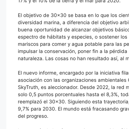
17% y el 10% de la tierra y el mar para 2020.
El objetivo de 30×30 se basa en lo que los cient
diversidad marina, a diferencia del objetivo arb
buena oportunidad de alcanzar objetivos básic
espectro de hábitats y especies, o sostener los
mariscos para comer y agua potable para las pe
impulsar la conservación, poner fin a la pérdid
naturaleza. Las cosas no han resultado así, al 
El nuevo informe, encargado por la iniciativa f
asociación con las organizaciones ambientales 
SkyTruth, es aleccionador. Desde 2022, la red 
solo 0,5 puntos porcentuales hasta el 8,3%, tod
reemplazó el 30×30. Siguiendo esta trayectori
9,7% para 2030. El mundo está fracasando grav
del progreso.