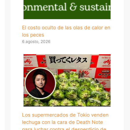
El costo oculto de las olas de calor en
los peces
6 agosto, 2026
Los supermercados de Tokio venden
lechuga con la cara de Death Note
para luchar contra el desperdicio de