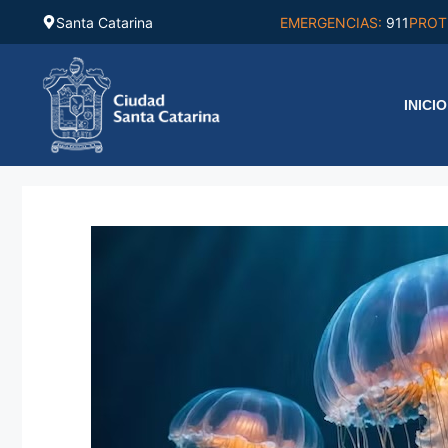
Saltar
Santa Catarina
EMERGENCIAS:
911
PROT
al
contenido
INICIO